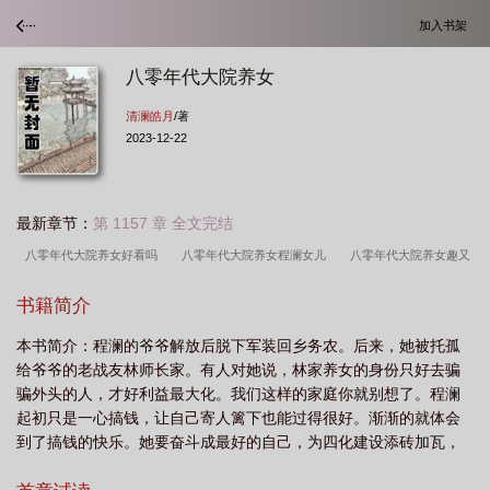
加入书架
八零年代大院养女
清澜皓月
/著
2023-12-22
最新章节：
第 1157 章 全文完结
八零年代大院养女好看吗
八零年代大院养女程澜女儿
八零年代大院养女趣又
来
八十年代大院媳妇
八十年代大佬养
八十年代养反派全文阅读
八零年
书籍简介
代养家日常姜廿廿
八零年代养媳养娃
八零年代大院养女一米
八零年代大院
本书简介：程澜的爷爷解放后脱下军装回乡务农。后来，她被托孤
养女清澜皓月笔趣阁
八零年代大院养女讲解
八零年代大院养女女主第一个女儿
给爷爷的老战友林师长家。有人对她说，林家养女的身份只好去骗
到底活着没
八零年代大院养女清澜皓月格格党
八十年代大院养女
八零年代
骗外头的人，才好利益最大化。我们这样的家庭你就别想了。程澜
种田养家
八零年代大院养女红甘泉
七十年代养家日常
八零年代大院养女大
起初只是一心搞钱，让自己寄人篱下也能过得很好。渐渐的就体会
到了搞钱的快乐。她要奋斗成最好的自己，为四化建设添砖加瓦，
米移动版
八零年代大院养女旧时光文学
八零年代大院养女清澜皓月大米
八
与人顶峰相见。某人看到对象越来越优秀也不由感慨：幸好老子不
零年代大院养女全文免费
重生八零年代大院养女
八零年代大院养女清澜皓月晋