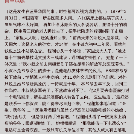
是只靠家世的。八零年代大院养女八零年代大院养女清澜皓月
首章试读
江
八零年代大院养女东流
八零年代养家日常最新章节
八零年代大院养女清
ahref="http://m.moxiexs.com"target="_blank"【魔蝎小说】/a
（这是发生在蓝星华国的事，时空都可以视为虚构的。） 1979年3
澜皓月txt
八零年代大院养女清澜皓月
八零年代养反派
八零年代大院养女
月31日，华国西南一所县医院多人间。 六张病床上都住满了病人，
TXT
八零年代大院养女是醋溜
八十年代养崽崽格格党
八零年代大院养女免
屋里气味不太好闻。 再加上各床陪床的人各说各话，显得十分的嘈
杂。 医生看三床的老人睡过去了，招手把陪床的程澜叫到了走廊
费阅读
八零年代大院养女男主是谁
八零年代大院养女格格党
八零年代大院
上。 “家里大人呢，赶紧通知回来。” 前两天来的听说只是亲戚。 今
养女txt
八零年代大院养女晋江网页版
八零年代大院养女最新章节免费
八
天周六，这是老人的孙女。才14岁，在小镇念初中二年级。看病的
零年代大院养女清澜皓月趣又来
重生八零年代住家属大院
八零年代大院养女清
钱也是这小姑娘在交。 程澜心头一个咯噔，“家里没大人了。”她父
母十年前去攀枝花支援大三线建设，遇到塌方牺牲了。 她想了一下
澜皓月ikshu
八零年代大院养女晋江
八十年代养儿致富免费阅读
八十年代
补充道：“我小叔之前去南疆受伤了还在昆明的解放军总医院养伤。”
养崽
八零年代大院养女在线阅读
八零年代大院养女977
八零年代养大
小叔不是爷爷亲生的孩子，是他老战友林爷爷的幺儿。 68年林爷爷
佬
八零年代大院养女 笔趣阁
八零年代大院养女txt 最新章节
八零年代大院
被下放前，悄悄派人把生病的、才11岁的幺儿送到了他们家。对外
养女 无防盗
只说是她爷爷赶集捡的，一待就是十年。 林爷爷去年平反，回到工
八零年代大院养女 最新章节
八零年代大院养女 大米
八零年代
作岗位。小叔就参军去了，不然政审过不了。 他2月要去南疆前打过
养反派免费阅读
八零年代大院养女的故事
八零年代大院养女 格格党
八零
一个电话回来，请县里武装部的人转告了去向。 医生皱眉，“最好还
年代养包子
八零年代大院养女清澜皓月晋江文学
八零年代大院养女 清澜皓
是联系一下你叔叔，能回得来尽量赶回来。” 程澜紧张地问道：“医
月
重生八十年代养
八零年代大院养女无防盗
八十年代养
八零年代大院
生，我爷爷......” 医生看着眼前虽然长得高但却满脸稚嫩的小姑娘，
“我们会尽力，但是做好两手准备吧。” 程澜回头看了一眼病床上消
养女免费
八零年代养孩子的
八零年代养孩子
八零年代大院养女 最新章节
瘦的爷爷，眼眶顿时红了。 她抿抿嘴道：“那我能借一下电话么？”
晋江
八零年代养女儿
八零年代养儿致富
八零年代大院养女薯条
八十年
电话可是金贵东西。一般只有机关单位才有，其他人就只有去邮电