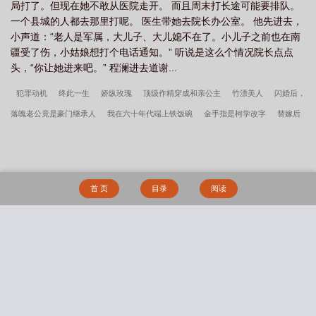
代农家小院
八零年代养崽崽全文免费阅读
八零年代大院养女1028
八零年
局打了。但现在她不敢从医院走开。 而且周末打长途可能要排队。
一个县城的人都去那里打呢。 医生带她去院长办公室。 他先进去，
代大院养女全文
八零年代大院养女格格
八零年代大院养女分类都市言情
八
小声道：“老人是军属，大儿子、大儿媳不在了。小儿子之前也在南
零年代大院养女1085
八零年代大院养女醋溜
八零年代养家糊口
疆受了伤，小姑娘想打个电话通知。” 听说是这么个情况院长点点
头，“你让她进来吧。” 程澜进去道谢...
犯罪动机
终此一生
娇纵玫瑰
顶级作精穿成和亲公主
竹漂美人
闪婚后，
落魄老公竟是豪门继承人
我在六十年代端上铁饭碗
金手指是柯学改字
替嫁后
植物人老公宠上天
心机美人[快穿]
钓系游戏
我们的酸甜时光
渡夏战役
七
十年代幸福小生活
穿成年代文的病美人[七零]
在幼儿园当大厨养崽[美食]
心动
沦陷
折枝
九零之读心神探
美人妈相亲后带我躺赢[七零]
影帝你家猫祖宗又
首 页
目录
阅读
吃恶鬼了程樊免费阅读无错版
折腰小说笔趣阁正版
影帝你家猫祖宗又吃恶鬼了无
防盗章节
主角叫郝成的小说
从满仓A股开始成为资本张扬免费阅读无错版
主角
叫张扬的小说
陆凌瑶太子妃位被夺我转身嫁太子他爹笔趣阁未删减版
主角叫陆凌
搜 索
瑶的小说
辞南陵原创新书影帝你家猫祖宗又吃恶鬼了
折腰魏劭小乔免费阅读无错
版