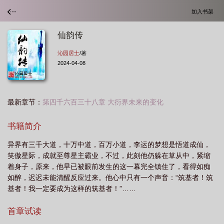
加入书架
仙韵传
沁园居士
/著
2024-04-08
最新章节：
第四千六百三十八章 大衍界未来的变化
书籍简介
异界有三千大道，十万中道，百万小道，李运的梦想是悟道成仙，
笑傲星际，成就至尊星主霸业，不过，此刻他仍躲在草从中，紧缩
着身子，原来，他早已被眼前发生的这一幕完全镇住了，看得如痴
如醉，迟迟未能清醒反应过来。他心中只有一个声音：“筑基者！筑
基者！我一定要成为这样的筑基者！”……
首章试读