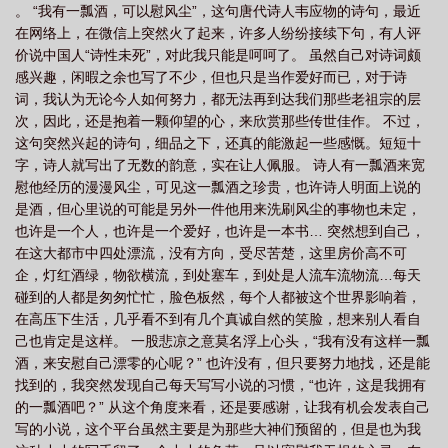
。 “我有一瓢酒，可以慰风尘”，这句唐代诗人韦应物的诗句，最近
在网络上，在微信上突然火了起来，许多人纷纷接续下句，有人评
价说中国人“诗性未死”，对此我只能是呵呵了。 虽然自己对诗词颇
感兴趣，闲暇之余也写了不少，但也只是当作爱好而已，对于诗
词，我认为无论今人如何努力，都无法再到达我们那些老祖宗的层
次，因此，还是抱着一颗仰望的心，来欣赏那些传世佳作。 不过，
这句突然兴起的诗句，细品之下，还真的能激起一些感慨。短短十
字，诗人就写出了无数的韵意，实在让人佩服。 诗人有一瓢酒来宽
慰他经历的漫漫风尘，可见这一瓢酒之珍贵，也许诗人明面上说的
是酒，但心里说的可能是另外一件他用来洗刷风尘的事物也未定，
也许是一个人，也许是一个爱好，也许是一本书… 突然想到自己，
在这大都市中四处漂流，没有方向，受尽苦楚，这里房价高不可
企，灯红酒绿，物欲横流，到处塞车，到处是人流车流物流…每天
碰到的人都是匆匆忙忙，脸色板然，每个人都被这个世界影响着，
在高压下生活，几乎看不到有几个真诚自然的笑脸，想来别人看自
己也肯定是这样。 一股悲凉之意莫名浮上心头，“我有没有这样一瓢
酒，来安慰自己漂零的心呢？” 也许没有，但只要努力地找，还是能
找到的，我突然发现自己每天写写小说的习惯，“也许，这是我拥有
的一瓢酒吧？” 从这个角度来看，还是要感谢，让我有机会发表自己
写的小说，这个平台虽然主要是为那些大神们预留的，但是也为我