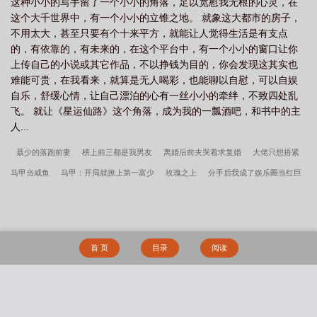
这种小小的写手留了一个小小的角落，足以宽慰我无根的心灵，在
这个大千世界中，有一个小小的立锥之地。 就象这大都市的房子，
不用太大，甚至只要有个十来平方，就能让人觉得生活是有支点
的，有依靠的，有未来的，在这个平台中，有一个小小的窗口让你
上传自己的小说或其它作品，不以挣钱为目的，你会发现这其实也
难能可贵，在我看来，就算是无人喝彩，也能聊以自慰，可以自娱
自乐，舒缓心情，让自己漂泊的心有一丝小小的牵绊，不致四处乱
飞。 就让《星运仙路》这个角落，成为我的一瓢酒吧，和书中的主
人...
聂少的落跑前妻
榜上前三都是我男友
离婚后前夫哭着求复婚
大佬只想捂紧
马甲当咸鱼
马甲：开局就撩上第一富少
玫瑰之上
分手后我成了娱乐圈当红巨
星
与你共赴山与海
朝思
夫人她十项全能
恐怖茶坊：我的老板是大妖
Hello，试婚老公
知尧
初恋被闺蜜截胡了
当爱人车祸失忆后
顶峰相恋
难免落俗
流年不负你情深
离婚后我成了万人迷
陆总，夫人才是你的白月光
首 页
目录
阅读
沈霁月顾衡江昊煜绑定站姐系统后我成娱乐巨头了笔趣阁首发
主角纪羽秦宴小说
无弹窗
李苍澜大结局+番外
纪羽秦宴炮灰女配也有求生欲笔趣阁首发
沈霁月顾
衡江昊煜大结局+番外
白发老卒一人守国门弹指镇人间李苍澜全文无删减
主角姜
搜 索
可池昼小说无弹窗
炼神丹御神兽废材大小姐竟是绝世帝女夜染音封九宸全文无删