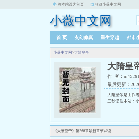
将本站设为首页
收藏小薇中文网
小薇中文网
首 页
玄幻修真
重生穿越
都市
小薇中文网
>
大隋皇帝
大隋皇
作 者：m45291
最后更新：2026-0
大隋皇帝是由作者
三秒记住本站：小薇中
《大隋皇帝》第368章最新章节试读