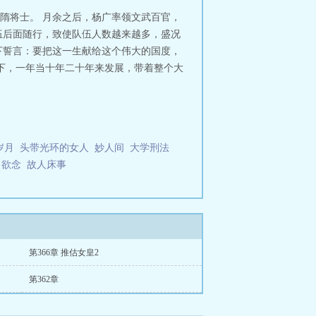
隋将士。 月余之后，杨广率领文武百官，
伍后面随行，致使队伍人数越来越多，盛况
下誓言：要把这一生献给这个伟大的国度，
下，一年当十年二十年来发展，带着整个大
岁月
头带光环的女人
妙人间
大学刑法
欲念
故人床事
第366章 推估女皇2
第362章