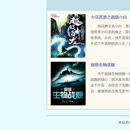
大话西游之超级小白
龙
精品爽文龙小白，意
游世界小白龙的身上，获
游系统。从此，他不是坐
开启了牛逼哄哄的人生！
红包皇帝已经发布，希望
持！粉丝裙欢迎加入骚龙
群，群聊号码625532054...
超级生物战舰
关于超级生物战舰一
战舰的核心，因为某些意
这个宇宙，在经历了无数
后，被濒死的主角无意中
且融合了。从此为了不断
的等级，以及某些鬼畜的
始行星上宇宙中壮大...
本站所