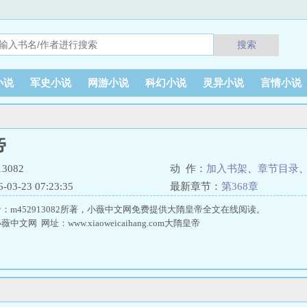
搜索
小说
军史小说
网游小说
科幻小说
灵异小说
言情小说
帝
3082
动 作：
加入书架
、
章节目录
3-23 07:23:35
最新章节：
第368章
：m452913082所著，小薇中文网免费提供大隋皇帝全文在线阅读。
文网 网址：www.xiaoweicaihang.com大隋皇帝