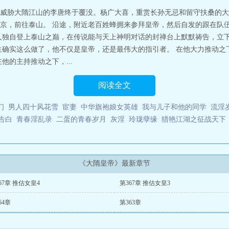
威胁大隋江山的李唐终于覆没。杨广大喜，重赏长孙无忌和留守扶桑的大
京，前往泰山。 沿途，附近老百姓蜂拥来参拜皇帝，然后自发的跟在队
人独自登上泰山之巅，在传说能与天上神明对话的封禅台上默默祷告，立
生确实这么做了，他不仅是皇帝，还是最伟大的指引者。 在他大力推动之
他的主持推动之下，...
阅读全文
们
男人四十风花雪
宦妻
中华旗袍娘女英雄
我与儿子和他的同学
流淫
告白
青春淫乱录
二蛋的青春岁月
灰淫
玲珑孽缘
猎艳江湖之征战天下
《大隋皇帝》最新章节
67章 推估女皇4
第367章 推估女皇3
64章
第363章