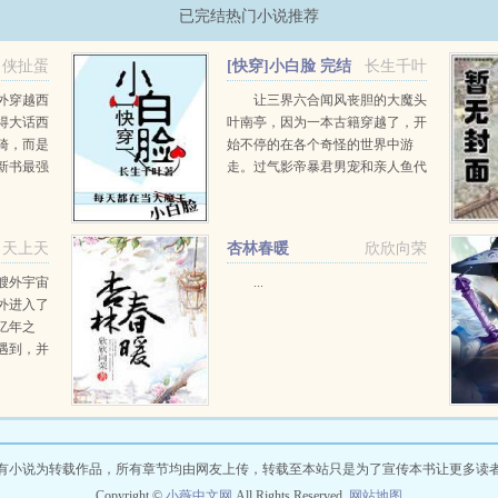
已完结热门小说推荐
侠扯蛋
[快穿]小白脸 完结
长生千叶
+番外
外穿越西
让三界六合闻风丧胆的大魔头
得大话西
叶南亭，因为一本古籍穿越了，开
骑，而是
始不停的在各个奇怪的世界中游
新书最强
走。过气影帝暴君男宠和亲人鱼代
大家支
嫁王妃，叶南亭发现每一次穿越，
铁杆粉丝
自己都会无一例外的从大魔头变成
小白脸这是一...
天上天
杏林春暖
欣欣向荣
艘外宇宙
...
外进入了
亿年之
遇到，并
提升战舰
念头。开
有小说为转载作品，所有章节均由网友上传，转载至本站只是为了宣传本书让更多读
Copyright ©
小薇中文网
All Rights Reserved.
网站地图