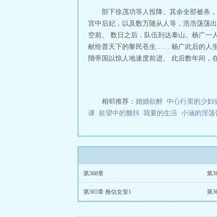
部下徐茂功等人投降。其余全部被杀，
宫中后妃，以及数万随从人等，浩浩荡荡出
空前。 数日之后，队伍到达泰山。杨广一
献给普天下的黎民苍生…… 杨广此后的人
隋帝国以惊人地速度前进。 此后数年间，在
相邻推荐：
婚婚欲醉
中心行里的少妇
课
欲望中的颤抖
我要的生活
小涵的淫荡
第368章
第3
第365章 推估女皇1
第3