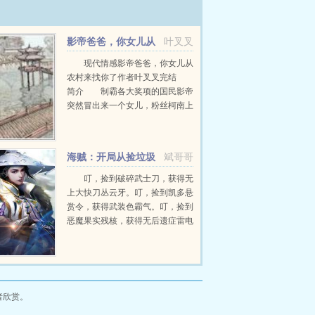
影帝爸爸，你女儿从
叶叉叉
农村来找你了
现代情感影帝爸爸，你女儿从
农村来找你了作者叶叉叉完结
简介 制霸各大奖项的国民影帝
突然冒出来一个女儿，粉丝柯南上
线，将这个便宜女儿直接扒
皮。 抽菸喝酒，初中辍学，爱
慕虚荣，可谓当代青年的负面典
海贼：开局从捡垃圾
斌哥哥
型，集所有败德於...
开始
叮，捡到破碎武士刀，获得无
上大快刀丛云牙。叮，捡到凯多悬
赏令，获得武装色霸气。叮，捡到
恶魔果实残核，获得无后遗症雷电
掌控。打天龙人是不可能打天龙人
的找大秘宝和我也没有什么关系我
就是想要...
者欣赏。