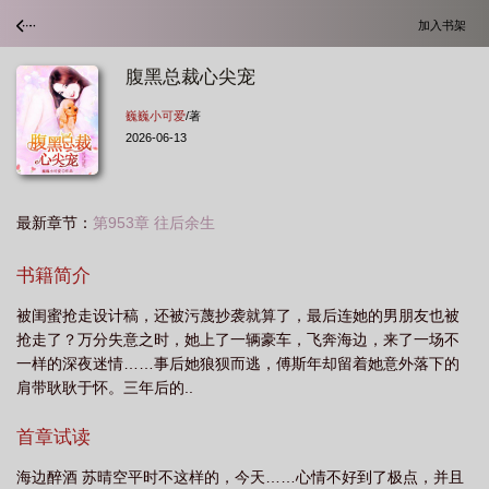
加入书架
腹黑总裁心尖宠
巍巍小可爱
/著
2026-06-13
最新章节：
第953章 往后余生
书籍简介
被闺蜜抢走设计稿，还被污蔑抄袭就算了，最后连她的男朋友也被
抢走了？万分失意之时，她上了一辆豪车，飞奔海边，来了一场不
一样的深夜迷情……事后她狼狈而逃，傅斯年却留着她意外落下的
肩带耿耿于怀。三年后的..
首章试读
海边醉酒 苏晴空平时不这样的，今天……心情不好到了极点，并且